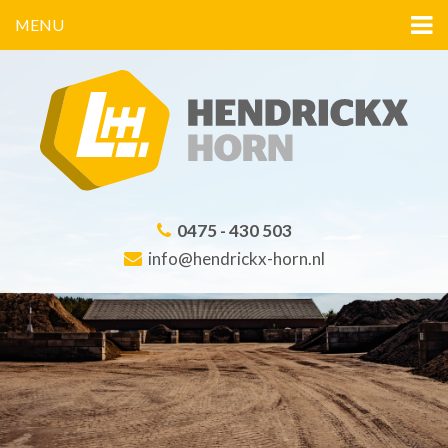
MENU
0475 - 430 503
info@hendrickx-horn.nl