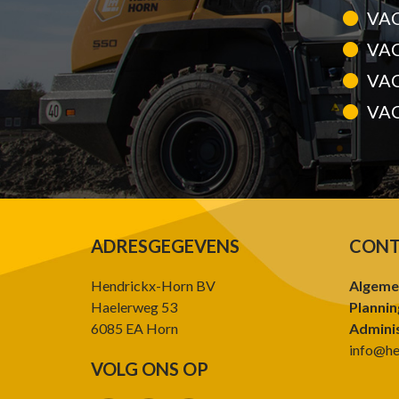
VA
VA
VA
VAC
ADRESGEGEVENS
CONT
Hendrickx-Horn BV
Algeme
Haelerweg 53
Plannin
6085 EA Horn
Adminis
info@he
VOLG ONS OP