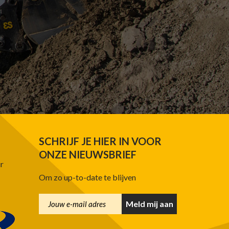
SCHRIJF JE HIER IN VOOR
ONZE NIEUWSBRIEF
ur
Om zo up-to-date te blijven