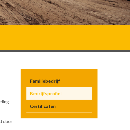
Familiebedrijf
-
Bedrijfsprofiel
ling.
Certificaten
md door