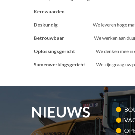
Kernwaarden
Deskundig
We leveren hoge mate
Betrouwbaar
We werken aan duur
Oplossingsgericht
We denken mee in o
Samenwerkingsgericht
We zijn graag uw partn
NIEUWS
BO
VA
OP