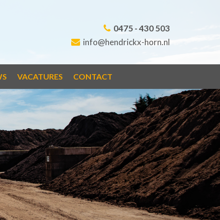
0475 - 430 503
info@hendrickx-horn.nl
WS
VACATURES
CONTACT