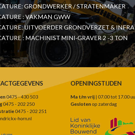
CATURE: GRONDWERKER / STRATENMAKER
CATURE : VAKMAN GWW
CATURE: UITVOERDER GRONDVERZET & INFRA
ATURE : MACHINIST MINI-GRAVER 2 -3 TON
ACTGEGEVENS
OPENINGSTIJDEN
en
0475 - 430 503
Ma t/m vrij
| 07.00 tot 17.00 u
g
0475 - 202 250
Gesloten
op zaterdag
tratie
0475 - 202 251
ndrickx-horn.nl