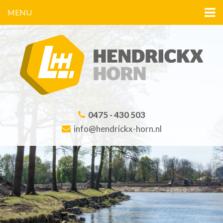
MENU
0475 - 430 503
info@hendrickx-horn.nl