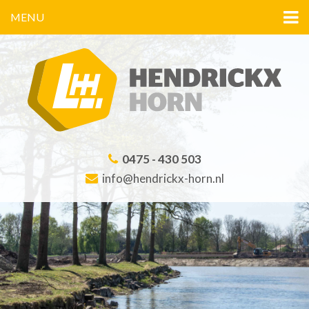
MENU
0475 - 430 503
info@hendrickx-horn.nl