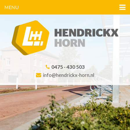
MENU
0475 - 430 503
info@hendrickx-horn.nl