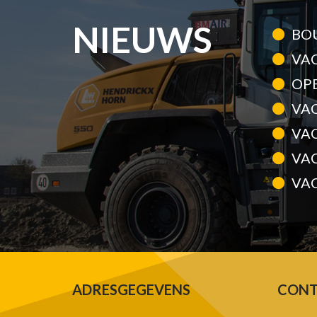
NIEUWS
BO
VA
OP
VA
VA
VA
VAC
ADRESGEGEVENS
CONT