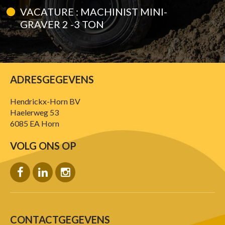
VACATURE : MACHINIST MINI-
GRAVER 2 -3 TON
ADRESGEGEVENS
Hendrickx-Horn BV
Haelerweg 53
6085 EA Horn
VOLG ONS OP
CONTACTGEGEVENS