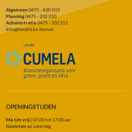
Algemeen
0475 - 430 503
Planning
0475 - 202 250
Administratie
0475 - 202 251
info@hendrickx-horn.nl
OPENINGSTIJDEN
Ma t/m vrij
| 07.00 tot 17.00 uur
Gesloten
op zaterdag