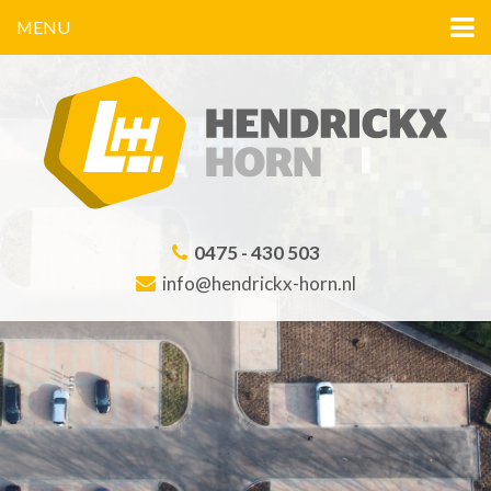
MENU
0475 - 430 503
info@hendrickx-horn.nl