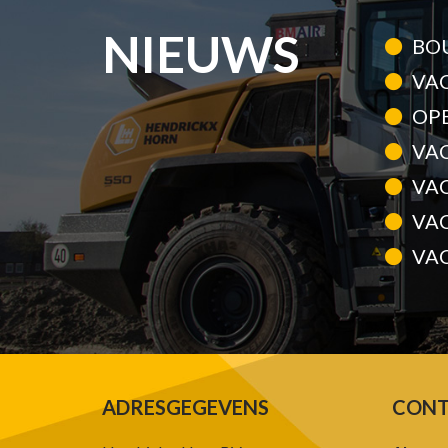
NIEUWS
BO
VA
OP
VA
VA
VA
VAC
ADRESGEGEVENS
CONT