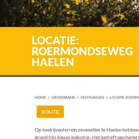
LOCATIE:
ROERMONDSEWEG
HAELEN
HOME
>
GRONDBANK
>
VESTIGINGEN
>
LOCATIE: ROER
ROUTE
Op bedrijventerrein zevenellen te Haelen hebben 
grond t/m klasse industrie. Het betreft een herin