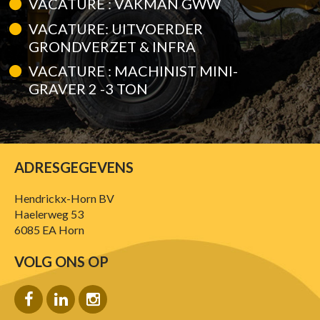
VACATURE : VAKMAN GWW
VACATURE: UITVOERDER
GRONDVERZET & INFRA
VACATURE : MACHINIST MINI-
GRAVER 2 -3 TON
ADRESGEGEVENS
Hendrickx-Horn BV
Haelerweg 53
6085 EA Horn
VOLG ONS OP